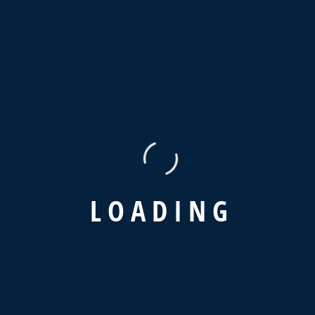
Add to cart
SKU:
woo-hoodie-with-pocket
Category:
Consulting
Description
Additional information
Reviews (0)
Pellentesque habitant morbi tristique senectus et netus et malesuada
fames ac turpis egestas. Vestibulum tortor quam, feugiat vitae,
L
O
A
D
I
N
G
ultricies eget, tempor sit amet, ante. Donec eu libero sit amet quam
egestas semper. Aenean ultricies mi vitae est. Mauris placerat
eleifend leo.
color
Gray